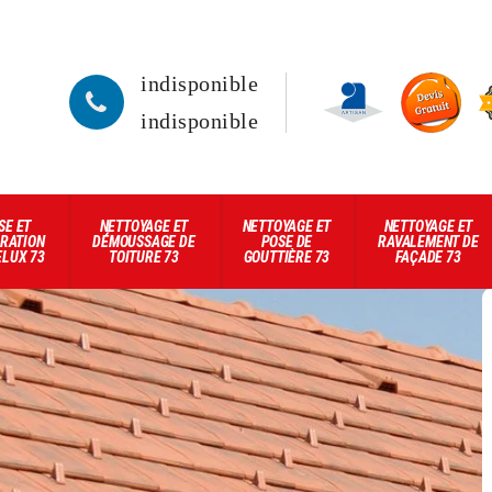
indisponible
indisponible
SE ET
NETTOYAGE ET
NETTOYAGE ET
NETTOYAGE ET
RATION
DÉMOUSSAGE DE
POSE DE
RAVALEMENT DE
ELUX 73
TOITURE 73
GOUTTIÈRE 73
FAÇADE 73