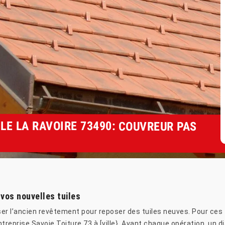
LE LA RAVOIRE 73490: COUVREUR PAS
 vos nouvelles tuiles
ser l’ancien revêtement pour reposer des tuiles neuves. Pour ces 
ntreprise Savoie Toiture 73 à [ville}. Avant chaque opération, un 