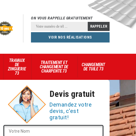
ON VOUS RAPPELLE GRATUITEMENT
VOIR NOS RÉALISATIONS
TRAVAUX
TRAITEMENT ET
DE
CHANGEMENT
CHANGEMENT DE
ZINGUERIE
DE TUILE 73
CHARPENTE 73
73
Devis gratuit
Demandez votre
devis, c'est
gratuit!