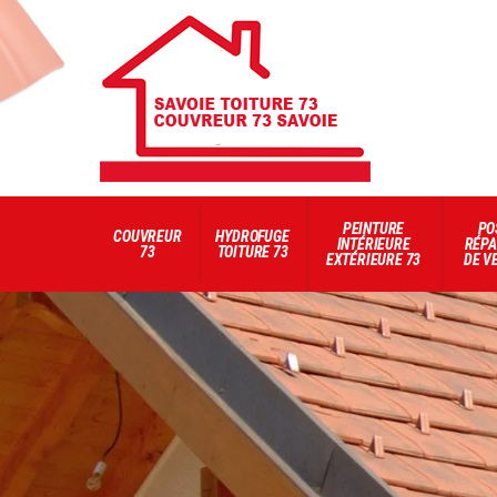
PEINTURE
PO
COUVREUR
HYDROFUGE
INTÉRIEURE
RÉPA
73
TOITURE 73
EXTÉRIEURE 73
DE V