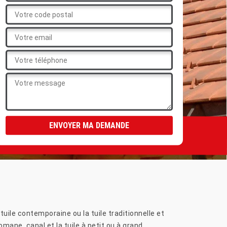
uile contemporaine ou la tuile traditionnelle et
omane, canal et la tuile à petit ou à grand