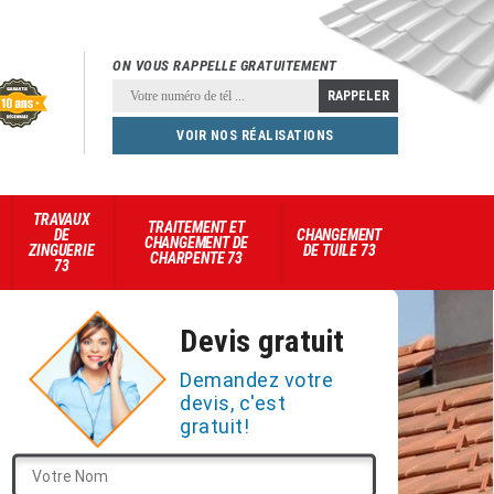
ON VOUS RAPPELLE GRATUITEMENT
VOIR NOS RÉALISATIONS
TRAVAUX
TRAITEMENT ET
DE
CHANGEMENT
CHANGEMENT DE
ZINGUERIE
DE TUILE 73
CHARPENTE 73
73
Devis gratuit
Demandez votre
devis, c'est
gratuit!