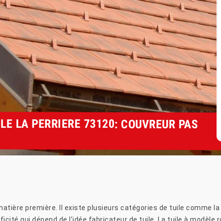
LE LA PERRIERE 73120: COUVREUR PAS
tière première. Il existe plusieurs catégories de tuile comme la t
ficité qui dépend de l’idée fabricateur de tuile. La tuile à modèle r