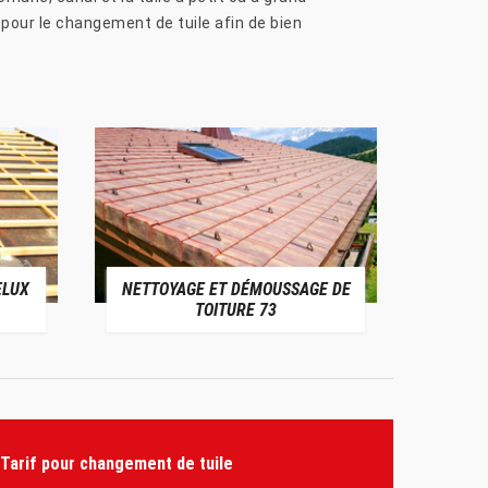
 pour le changement de tuile afin de bien
ELUX
NETTOYAGE ET DÉMOUSSAGE DE
NE
TOITURE 73
Tarif pour changement de tuile