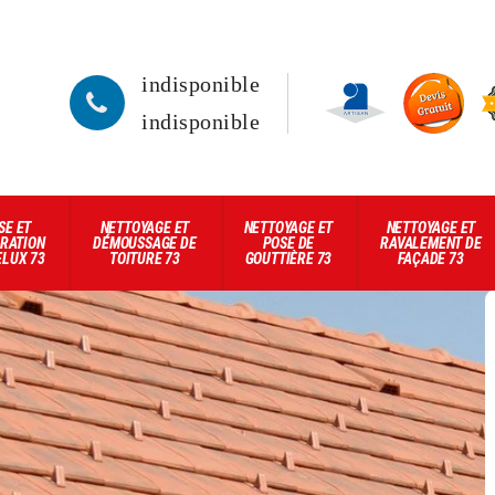
indisponible
indisponible
SE ET
NETTOYAGE ET
NETTOYAGE ET
NETTOYAGE ET
RATION
DÉMOUSSAGE DE
POSE DE
RAVALEMENT DE
ELUX 73
TOITURE 73
GOUTTIÈRE 73
FAÇADE 73