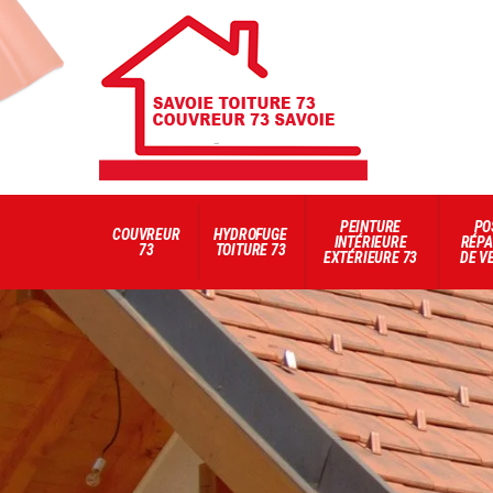
PEINTURE
PO
COUVREUR
HYDROFUGE
INTÉRIEURE
RÉPA
73
TOITURE 73
EXTÉRIEURE 73
DE V