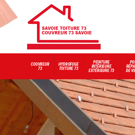
PEINTURE
PO
COUVREUR
HYDROFUGE
INTÉRIEURE
RÉPA
73
TOITURE 73
EXTÉRIEURE 73
DE V