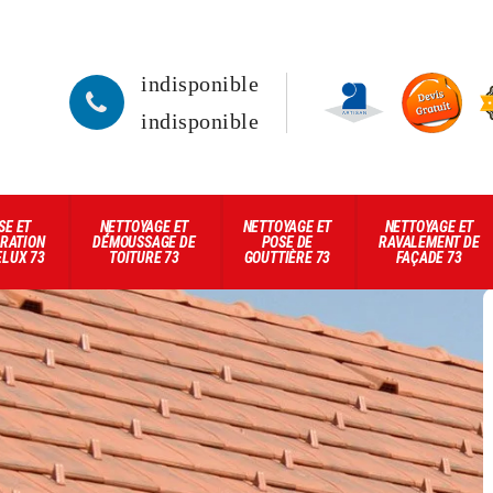
indisponible
indisponible
SE ET
NETTOYAGE ET
NETTOYAGE ET
NETTOYAGE ET
RATION
DÉMOUSSAGE DE
POSE DE
RAVALEMENT DE
ELUX 73
TOITURE 73
GOUTTIÈRE 73
FAÇADE 73