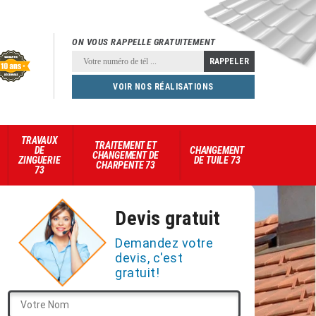
ON VOUS RAPPELLE GRATUITEMENT
VOIR NOS RÉALISATIONS
TRAVAUX
TRAITEMENT ET
DE
CHANGEMENT
CHANGEMENT DE
ZINGUERIE
DE TUILE 73
CHARPENTE 73
73
Devis gratuit
Demandez votre
devis, c'est
gratuit!