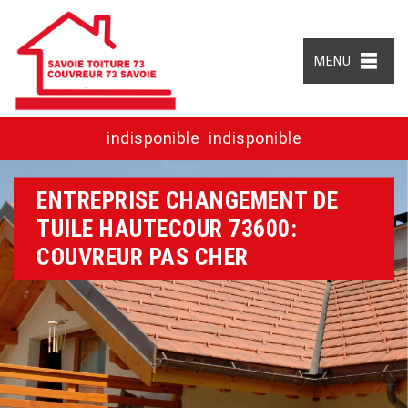
MENU
indisponible
indisponible
ENTREPRISE CHANGEMENT DE
TUILE HAUTECOUR 73600:
COUVREUR PAS CHER