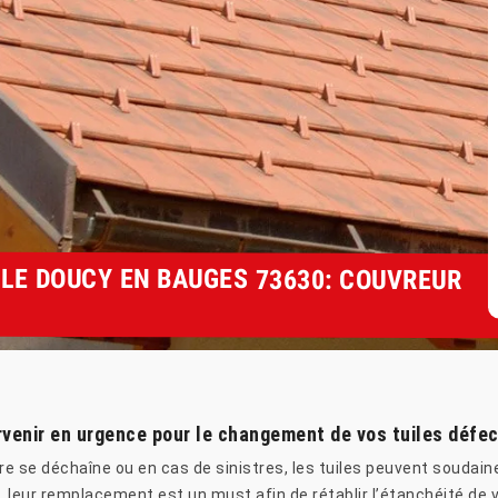
LE DOUCY EN BAUGES 73630: COUVREUR
ervenir en urgence pour le changement de vos tuiles défe
ture se déchaîne ou en cas de sinistres, les tuiles peuvent soud
 leur remplacement est un must afin de rétablir l’étanchéité de 