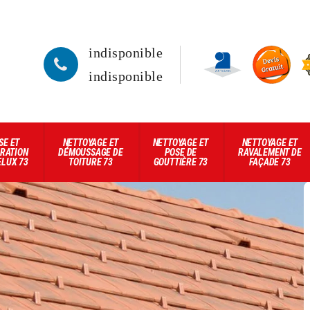
indisponible
indisponible
SE ET
NETTOYAGE ET
NETTOYAGE ET
NETTOYAGE ET
RATION
DÉMOUSSAGE DE
POSE DE
RAVALEMENT DE
ELUX 73
TOITURE 73
GOUTTIÈRE 73
FAÇADE 73