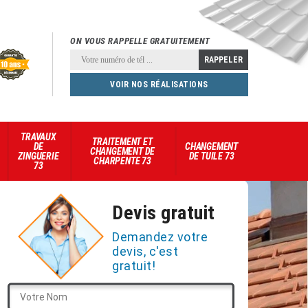
ON VOUS RAPPELLE GRATUITEMENT
VOIR NOS RÉALISATIONS
TRAVAUX
TRAITEMENT ET
DE
CHANGEMENT
CHANGEMENT DE
ZINGUERIE
DE TUILE 73
CHARPENTE 73
73
Devis gratuit
Demandez votre
devis, c'est
gratuit!