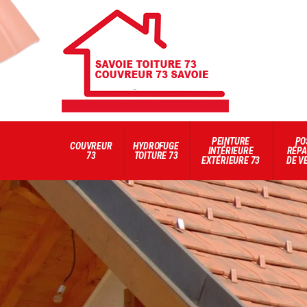
PEINTURE
PO
COUVREUR
HYDROFUGE
INTÉRIEURE
RÉPA
73
TOITURE 73
EXTÉRIEURE 73
DE V