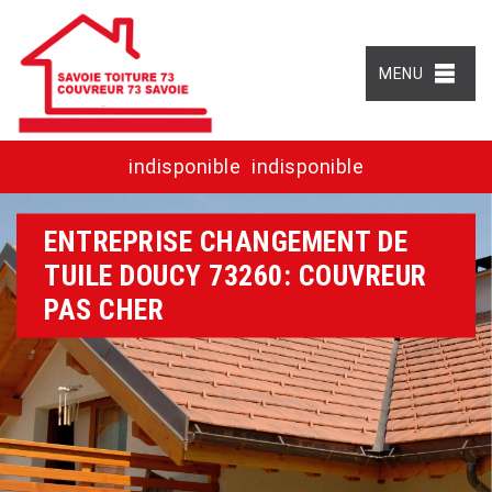
MENU
indisponible
indisponible
ENTREPRISE CHANGEMENT DE
TUILE DOUCY 73260: COUVREUR
PAS CHER