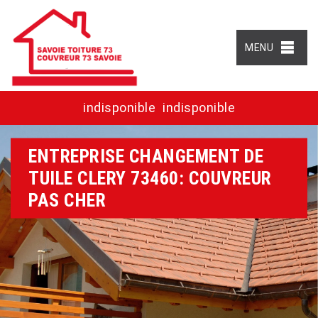
MENU
indisponible
indisponible
ENTREPRISE CHANGEMENT DE
TUILE CLERY 73460: COUVREUR
PAS CHER