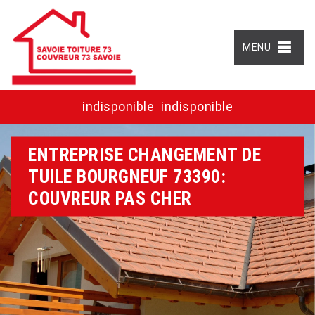
MENU
indisponible
indisponible
ENTREPRISE CHANGEMENT DE
TUILE BOURGNEUF 73390:
COUVREUR PAS CHER