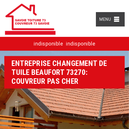
MENU
indisponible
indisponible
ENTREPRISE CHANGEMENT DE
TUILE BEAUFORT 73270:
COUVREUR PAS CHER