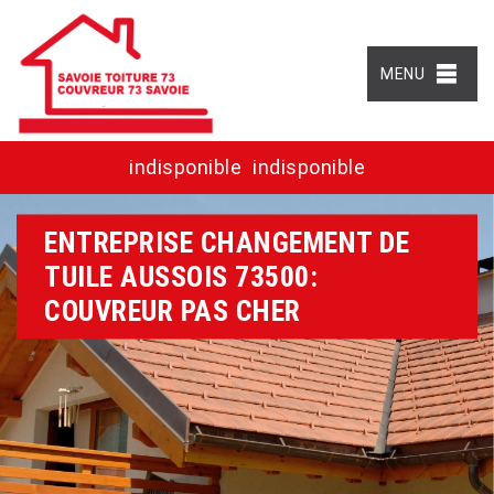
MENU
indisponible
indisponible
ENTREPRISE CHANGEMENT DE
TUILE AUSSOIS 73500:
COUVREUR PAS CHER