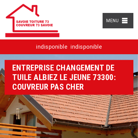
MENU
indisponible
indisponible
ENTREPRISE CHANGEMENT DE
TUILE ALBIEZ LE JEUNE 73300:
COUVREUR PAS CHER