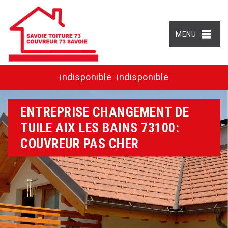
MENU
indisponible
indisponible
ENTREPRISE CHANGEMENT DE
TUILE AIX LES BAINS 73100:
COUVREUR PAS CHER