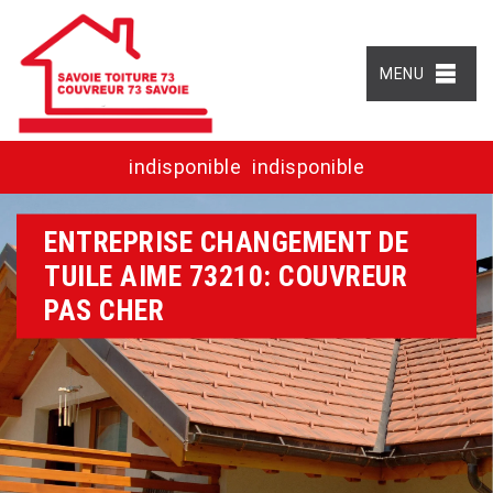
MENU
indisponible
indisponible
ENTREPRISE CHANGEMENT DE
TUILE AIME 73210: COUVREUR
PAS CHER