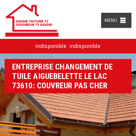
MENU
indisponible
indisponible
ENTREPRISE CHANGEMENT DE
TUILE AIGUEBELETTE LE LAC
73610: COUVREUR PAS CHER