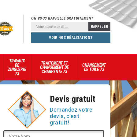
ON VOUS RAPPELLE GRATUITEMENT
VOIR NOS RÉALISATIONS
TRAVAUX
TRAITEMENT ET
DE
CHANGEMENT
CHANGEMENT DE
ZINGUERIE
DE TUILE 73
CHARPENTE 73
73
Devis gratuit
Demandez votre
devis, c'est
gratuit!