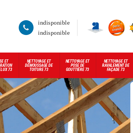
indisponible
indisponible
SE ET
NETTOYAGE ET
NETTOYAGE ET
NETTOYAGE ET
RATION
DÉMOUSSAGE DE
POSE DE
RAVALEMENT DE
ELUX 73
TOITURE 73
GOUTTIÈRE 73
FAÇADE 73