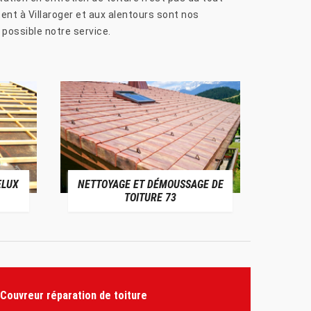
ent à Villaroger et aux alentours sont nos
e possible notre service.
ELUX
NETTOYAGE ET DÉMOUSSAGE DE
NE
TOITURE 73
Couvreur réparation de toiture