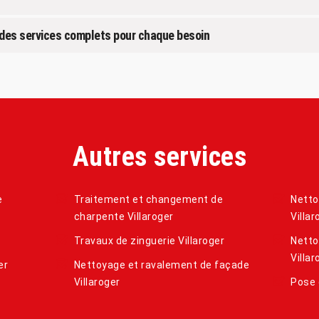
t des services complets pour chaque besoin
Autres services
e
Traitement et changement de
Netto
charpente Villaroger
Villar
Travaux de zinguerie Villaroger
Netto
Villar
er
Nettoyage et ravalement de façade
Villaroger
Pose 