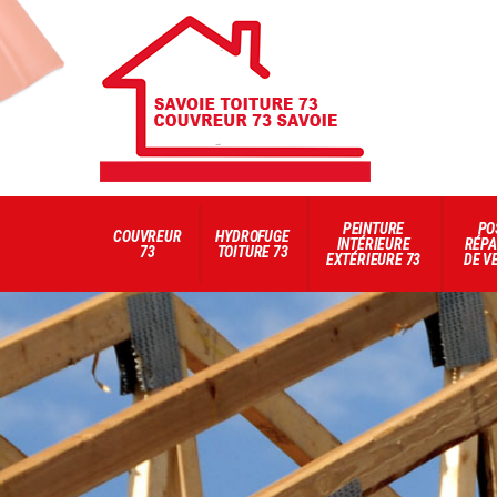
PEINTURE
PO
COUVREUR
HYDROFUGE
INTÉRIEURE
RÉPA
73
TOITURE 73
EXTÉRIEURE 73
DE V