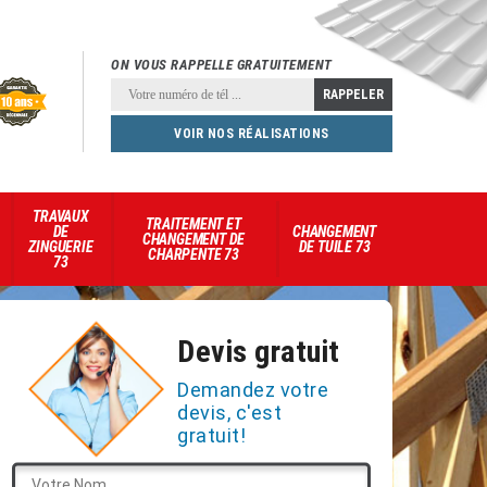
ON VOUS RAPPELLE GRATUITEMENT
VOIR NOS RÉALISATIONS
TRAVAUX
TRAITEMENT ET
DE
CHANGEMENT
CHANGEMENT DE
ZINGUERIE
DE TUILE 73
CHARPENTE 73
73
Devis gratuit
Demandez votre
devis, c'est
gratuit!