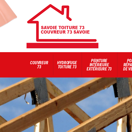
PEINTURE
PO
COUVREUR
HYDROFUGE
INTÉRIEURE
RÉPA
73
TOITURE 73
EXTÉRIEURE 73
DE V