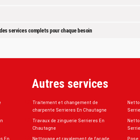
t des services complets pour chaque besoin
Autres services
e
Traitement et changement de
Netto
charpente Serrieres En Chautagne
Serri
En
Travaux de zinguerie Serrieres En
Netto
Chautagne
Serri
es En
Nettoyage et ravalement de façade
Pose 