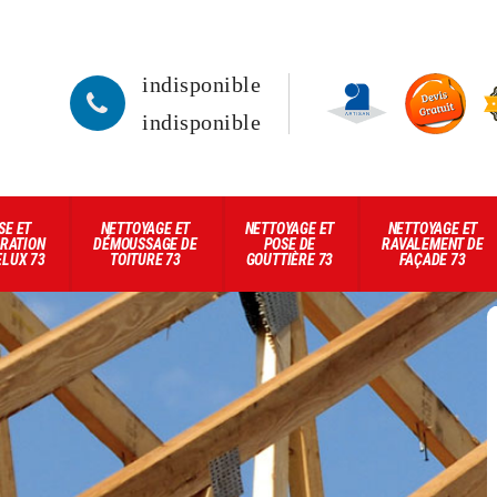
indisponible
indisponible
SE ET
NETTOYAGE ET
NETTOYAGE ET
NETTOYAGE ET
RATION
DÉMOUSSAGE DE
POSE DE
RAVALEMENT DE
ELUX 73
TOITURE 73
GOUTTIÈRE 73
FAÇADE 73