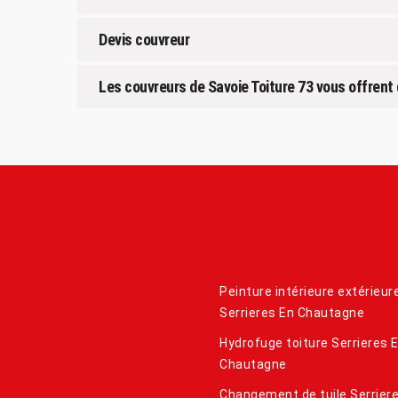
Devis couvreur
Les couvreurs de Savoie Toiture 73 vous offren
Peinture intérieure extérieur
Serrieres En Chautagne
Hydrofuge toiture Serrieres 
Chautagne
Changement de tuile Serrier