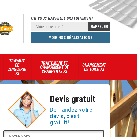
ON VOUS RAPPELLE GRATUITEMENT
VOIR NOS RÉALISATIONS
TRAVAUX
TRAITEMENT ET
DE
CHANGEMENT
CHANGEMENT DE
ZINGUERIE
DE TUILE 73
CHARPENTE 73
73
Devis gratuit
Demandez votre
devis, c'est
gratuit!