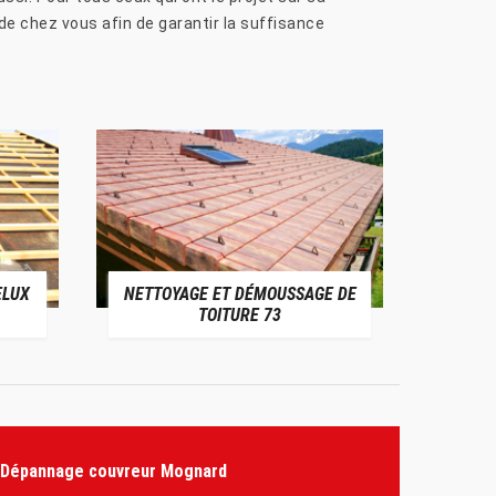
de chez vous afin de garantir la suffisance
ELUX
NETTOYAGE ET DÉMOUSSAGE DE
NE
TOITURE 73
Dépannage couvreur Mognard