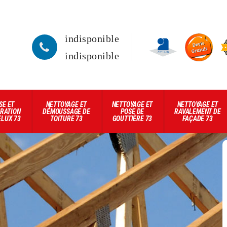
indisponible
indisponible
SE ET
NETTOYAGE ET
NETTOYAGE ET
NETTOYAGE ET
RATION
DÉMOUSSAGE DE
POSE DE
RAVALEMENT DE
ELUX 73
TOITURE 73
GOUTTIÈRE 73
FAÇADE 73