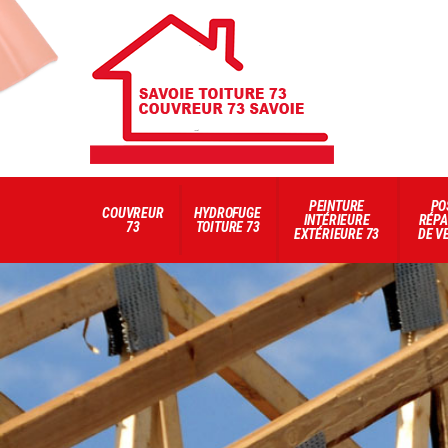
PEINTURE
PO
COUVREUR
HYDROFUGE
INTÉRIEURE
RÉPA
73
TOITURE 73
EXTÉRIEURE 73
DE V