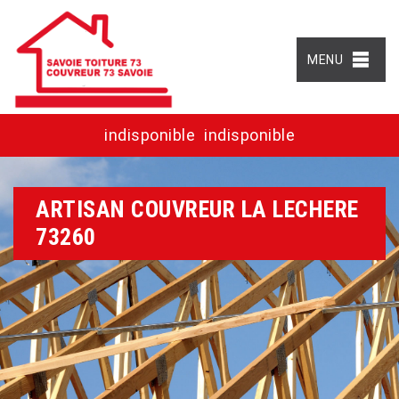
MENU
indisponible
indisponible
ARTISAN COUVREUR LA LECHERE
73260