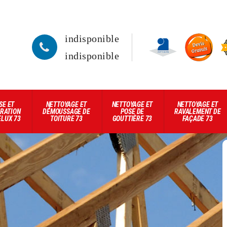
indisponible
indisponible
SE ET
NETTOYAGE ET
NETTOYAGE ET
NETTOYAGE ET
RATION
DÉMOUSSAGE DE
POSE DE
RAVALEMENT DE
ELUX 73
TOITURE 73
GOUTTIÈRE 73
FAÇADE 73