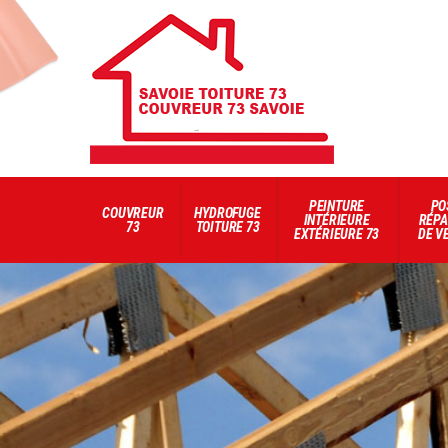
PEINTURE
PO
COUVREUR
HYDROFUGE
INTÉRIEURE
RÉPA
73
TOITURE 73
EXTÉRIEURE 73
DE V