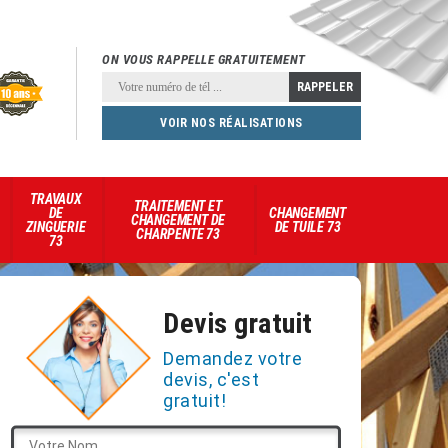
ON VOUS RAPPELLE GRATUITEMENT
VOIR NOS RÉALISATIONS
TRAVAUX
TRAITEMENT ET
DE
CHANGEMENT
CHANGEMENT DE
ZINGUERIE
DE TUILE 73
CHARPENTE 73
73
Devis gratuit
Demandez votre
devis, c'est
gratuit!