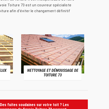
avoie Toiture 73 est un couvreur spécialiste
ture afin d’éviter le changement définitif
ELUX
NETTOYAGE ET DÉMOUSSAGE DE
NE
TOITURE 73
Des fuites soudaines sur votre toit ? Les