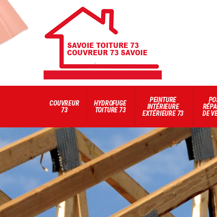
PEINTURE
PO
COUVREUR
HYDROFUGE
INTÉRIEURE
RÉPA
73
TOITURE 73
EXTÉRIEURE 73
DE V