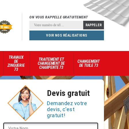
ON VOUS RAPPELLE GRATUITEMENT
VOIR NOS RÉALISATIONS
TRAVAUX
TRAITEMENT ET
DE
CHANGEMENT
CHANGEMENT DE
ZINGUERIE
DE TUILE 73
CHARPENTE 73
73
Devis gratuit
Demandez votre
devis, c'est
gratuit!