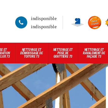
indisponible
indisponible
SE ET
NETTOYAGE ET
NETTOYAGE ET
NETTOYAGE ET
RATION
DÉMOUSSAGE DE
POSE DE
RAVALEMENT DE
ELUX 73
TOITURE 73
GOUTTIÈRE 73
FAÇADE 73